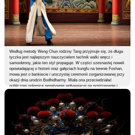
Według metody Weng Chun rodziny Tang przyjmuje się, że długa
tyczka jest najlepszym nauczycielem technik walki wręcz i
samoobrony, jakie ten styl propaguje. W części szesnastej noweli
opowiadającej o historii oraz gałęziach kungfu na terenie Foshan,
mowa jest o bankiecie i uroczystej ceremonii zorganizowanej przy
okazji dnia urodzin Bodhidharmy. Miała ona przeciwdziałać
publicznej polemice negatywnie wpływającej na postrzeganie i
ocenę działalności szkół Weng Chun i Wing Chun w Guangdong.