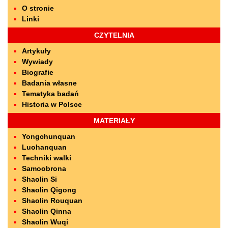
O stronie
Linki
CZYTELNIA
Artykuły
Wywiady
Biografie
Badania własne
Tematyka badań
Historia w Polsce
MATERIAŁY
Yongchunquan
Luohanquan
Techniki walki
Samoobrona
Shaolin Si
Shaolin Qigong
Shaolin Rouquan
Shaolin Qinna
Shaolin Wuqi