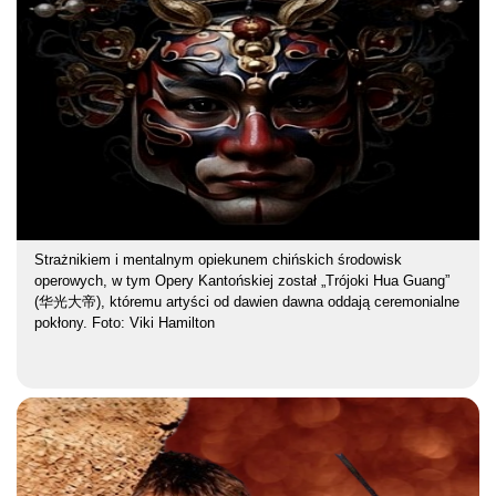
Strażnikiem i mentalnym opiekunem chińskich środowisk
operowych, w tym Opery Kantońskiej został „Trójoki Hua Guang”
(华光大帝), któremu artyści od dawien dawna oddają ceremonialne
pokłony. Foto: Viki Hamilton