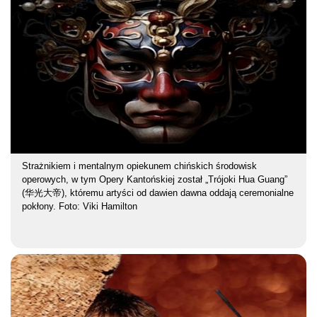
Strażnikiem i mentalnym opiekunem chińskich środowisk
operowych, w tym Opery Kantońskiej został „Trójoki Hua Guang”
(华光大帝), któremu artyści od dawien dawna oddają ceremonialne
pokłony. Foto: Viki Hamilton