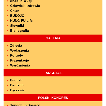
Shaolin Wuqi
Człowiek i zdrowie
Ch'an
BUDOJO
KUNG-FU Life
Słowniki
Bibliografia
GALERIA
Zdjęcia
Wydarzenia
Portrety
Prezentacje
Wyróżnienia
LANGUAGE
English
Deutsch
Русский
POLSKI KONGRES
Yongchun Society