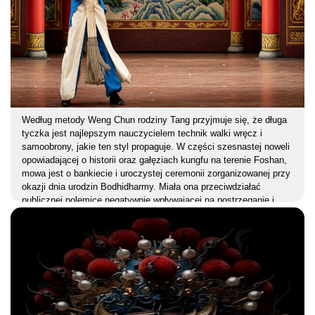
Według metody Weng Chun rodziny Tang przyjmuje się, że długa
tyczka jest najlepszym nauczycielem technik walki wręcz i
samoobrony, jakie ten styl propaguje. W części szesnastej noweli
opowiadającej o historii oraz gałęziach kungfu na terenie Foshan,
mowa jest o bankiecie i uroczystej ceremonii zorganizowanej przy
okazji dnia urodzin Bodhidharmy. Miała ona przeciwdziałać
publicznej polemice negatywnie wpływającej na postrzeganie i
ocenę działalności szkół Weng Chun i Wing Chun w Guangdong.