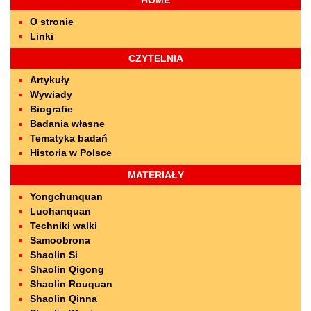
HOME
O stronie
Linki
CZYTELNIA
Artykuły
Wywiady
Biografie
Badania własne
Tematyka badań
Historia w Polsce
MATERIAŁY
Yongchunquan
Luohanquan
Techniki walki
Samoobrona
Shaolin Si
Shaolin Qigong
Shaolin Rouquan
Shaolin Qinna