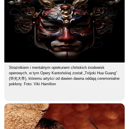
Strażnikiem i mentalnym opiekunem chińskich środowisk
operowych, w tym Opery Kantońskiej został „Trójoki Hua Guang”
(华光大帝), któremu artyści od dawien dawna oddają ceremonialne
pokłony. Foto: Viki Hamilton