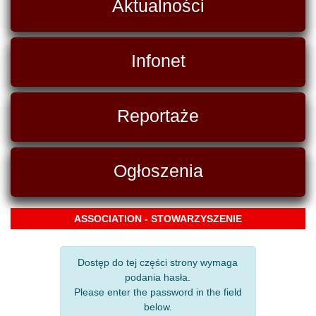
Aktualności
Infonet
Reportaże
Ogłoszenia
ASSOCIATION - STOWARZYSZENIE
Dostęp do tej części strony wymaga
podania hasła.
Please enter the password in the field
below.