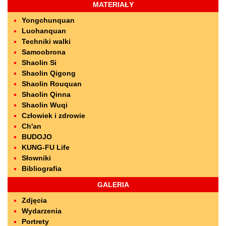
MATERIAŁY
Yongchunquan
Luohanquan
Techniki walki
Samoobrona
Shaolin Si
Shaolin Qigong
Shaolin Rouquan
Shaolin Qinna
Shaolin Wuqi
Człowiek i zdrowie
Ch'an
BUDOJO
KUNG-FU Life
Słowniki
Bibliografia
GALERIA
Zdjęcia
Wydarzenia
Portrety