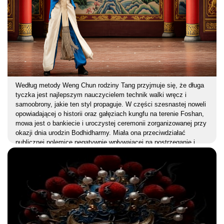
Według metody Weng Chun rodziny Tang przyjmuje się, że długa
tyczka jest najlepszym nauczycielem technik walki wręcz i
samoobrony, jakie ten styl propaguje. W części szesnastej noweli
opowiadającej o historii oraz gałęziach kungfu na terenie Foshan,
mowa jest o bankiecie i uroczystej ceremonii zorganizowanej przy
okazji dnia urodzin Bodhidharmy. Miała ona przeciwdziałać
publicznej polemice negatywnie wpływającej na postrzeganie i
ocenę działalności szkół Weng Chun i Wing Chun w Guangdong.