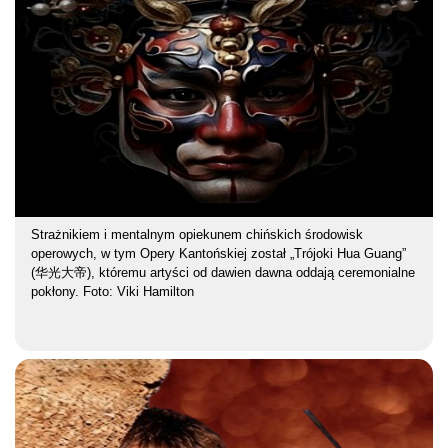
Strażnikiem i mentalnym opiekunem chińskich środowisk
operowych, w tym Opery Kantońskiej został „Trójoki Hua Guang”
(华光大帝), któremu artyści od dawien dawna oddają ceremonialne
pokłony. Foto: Viki Hamilton