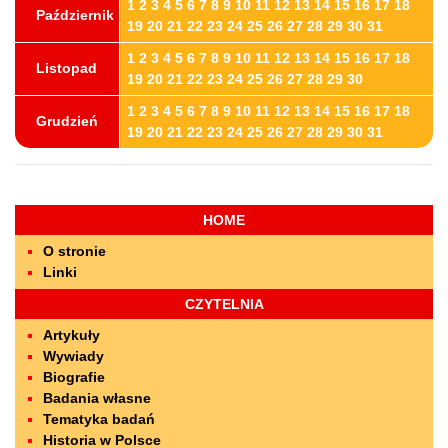
1
2
3
4
5
6
7
8
9
10
11
12
13
14
15
16
17
18
Październik
19
20
21
22
23
24
25
26
27
28
29
30
31
1
2
3
4
5
6
7
8
9
10
11
12
13
14
15
16
17
18
Listopad
19
20
21
22
23
24
25
26
27
28
29
30
1
2
3
4
5
6
7
8
9
10
11
12
13
14
15
16
17
18
Grudzień
19
20
21
22
23
24
25
26
27
28
29
30
31
HOME
O stronie
Linki
CZYTELNIA
Artykuły
Wywiady
Biografie
Badania własne
Tematyka badań
Historia w Polsce