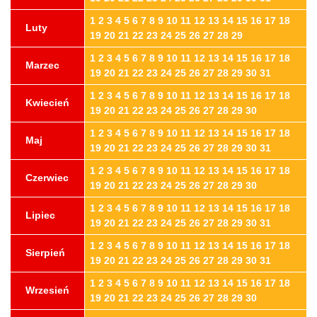
1
2
3
4
5
6
7
8
9
10
11
12
13
14
15
16
17
18
Luty
19
20
21
22
23
24
25
26
27
28
29
1
2
3
4
5
6
7
8
9
10
11
12
13
14
15
16
17
18
Marzec
19
20
21
22
23
24
25
26
27
28
29
30
31
1
2
3
4
5
6
7
8
9
10
11
12
13
14
15
16
17
18
Kwiecień
19
20
21
22
23
24
25
26
27
28
29
30
1
2
3
4
5
6
7
8
9
10
11
12
13
14
15
16
17
18
Maj
19
20
21
22
23
24
25
26
27
28
29
30
31
1
2
3
4
5
6
7
8
9
10
11
12
13
14
15
16
17
18
Czerwiec
19
20
21
22
23
24
25
26
27
28
29
30
1
2
3
4
5
6
7
8
9
10
11
12
13
14
15
16
17
18
Lipiec
19
20
21
22
23
24
25
26
27
28
29
30
31
1
2
3
4
5
6
7
8
9
10
11
12
13
14
15
16
17
18
Sierpień
19
20
21
22
23
24
25
26
27
28
29
30
31
1
2
3
4
5
6
7
8
9
10
11
12
13
14
15
16
17
18
Wrzesień
19
20
21
22
23
24
25
26
27
28
29
30