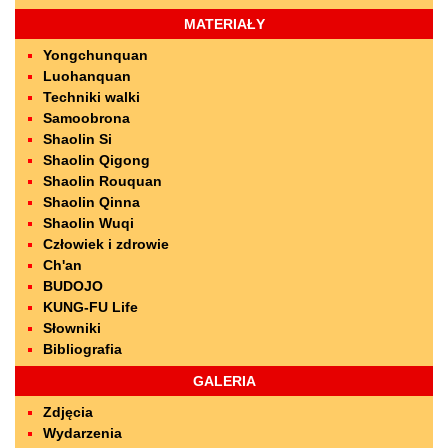
MATERIAŁY
Yongchunquan
Luohanquan
Techniki walki
Samoobrona
Shaolin Si
Shaolin Qigong
Shaolin Rouquan
Shaolin Qinna
Shaolin Wuqi
Człowiek i zdrowie
Ch'an
BUDOJO
KUNG-FU Life
Słowniki
Bibliografia
GALERIA
Zdjęcia
Wydarzenia