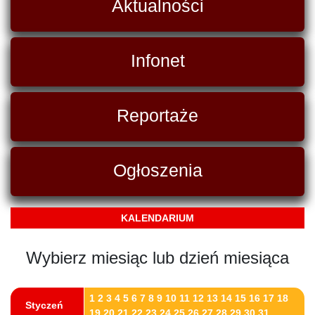
Aktualności
Infonet
Reportaże
Ogłoszenia
KALENDARIUM
Wybierz miesiąc lub dzień miesiąca
1
2
3
4
5
6
7
8
9
10
11
12
13
14
15
16
17
18
Styczeń
19
20
21
22
23
24
25
26
27
28
29
30
31