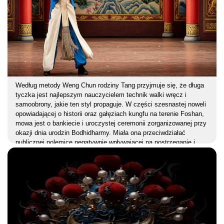
Według metody Weng Chun rodziny Tang przyjmuje się, że długa
tyczka jest najlepszym nauczycielem technik walki wręcz i
samoobrony, jakie ten styl propaguje. W części szesnastej noweli
opowiadającej o historii oraz gałęziach kungfu na terenie Foshan,
mowa jest o bankiecie i uroczystej ceremonii zorganizowanej przy
okazji dnia urodzin Bodhidharmy. Miała ona przeciwdziałać
publicznej polemice negatywnie wpływającej na postrzeganie i
ocenę działalności szkół Weng Chun i Wing Chun w Guangdong.