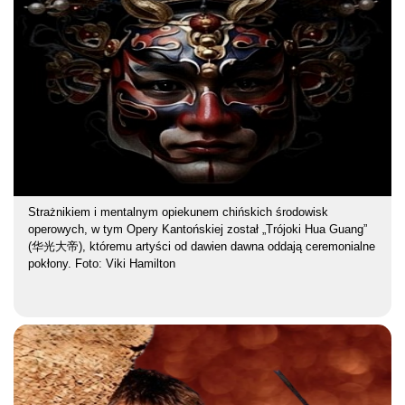
Strażnikiem i mentalnym opiekunem chińskich środowisk
operowych, w tym Opery Kantońskiej został „Trójoki Hua Guang”
(华光大帝), któremu artyści od dawien dawna oddają ceremonialne
pokłony. Foto: Viki Hamilton