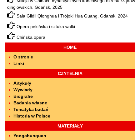
Milicja w Chinach dynastycznych końcowego okresu rządów
qing'owskich. Gdańsk, 2025
Sala Gildii Qionghua i Trójoki Hua Guang. Gdańsk, 2024
Opera pekińska i sztuka walki
Chińska opera
HOME
O stronie
Linki
CZYTELNIA
Artykuły
Wywiady
Biografie
Badania własne
Tematyka badań
Historia w Polsce
MATERIAŁY
Yongchunquan