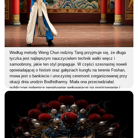
Według metody Weng Chun rodziny Tang przyjmuje się, że długa
tyczka jest najlepszym nauczycielem technik walki wręcz i
samoobrony, jakie ten styl propaguje. W części szesnastej noweli
opowiadającej o historii oraz gałęziach kungfu na terenie Foshan,
mowa jest o bankiecie i uroczystej ceremonii zorganizowanej przy
okazji dnia urodzin Bodhidharmy. Miała ona przeciwdziałać
publicznej polemice negatywnie wpływającej na postrzeganie i
ocenę działalności szkół Weng Chun i Wing Chun w Guangdong.