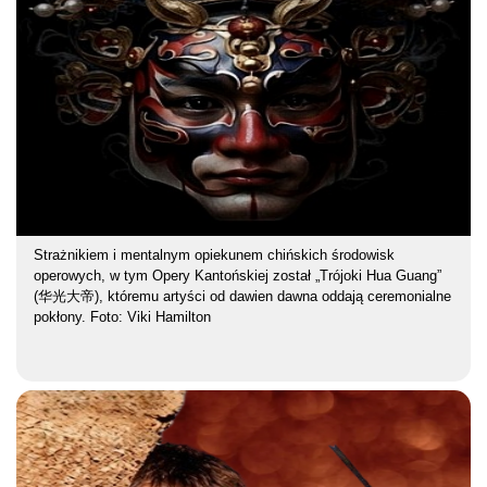
Strażnikiem i mentalnym opiekunem chińskich środowisk
operowych, w tym Opery Kantońskiej został „Trójoki Hua Guang”
(华光大帝), któremu artyści od dawien dawna oddają ceremonialne
pokłony. Foto: Viki Hamilton