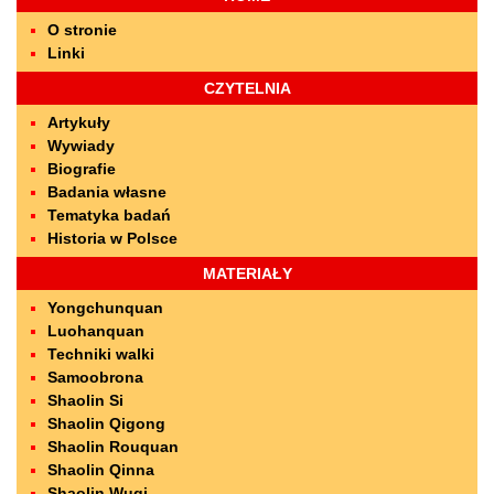
O stronie
Linki
CZYTELNIA
Artykuły
Wywiady
Biografie
Badania własne
Tematyka badań
Historia w Polsce
MATERIAŁY
Yongchunquan
Luohanquan
Techniki walki
Samoobrona
Shaolin Si
Shaolin Qigong
Shaolin Rouquan
Shaolin Qinna
Shaolin Wuqi