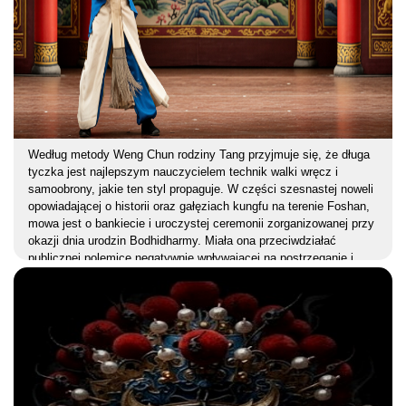
Według metody Weng Chun rodziny Tang przyjmuje się, że długa
tyczka jest najlepszym nauczycielem technik walki wręcz i
samoobrony, jakie ten styl propaguje. W części szesnastej noweli
opowiadającej o historii oraz gałęziach kungfu na terenie Foshan,
mowa jest o bankiecie i uroczystej ceremonii zorganizowanej przy
okazji dnia urodzin Bodhidharmy. Miała ona przeciwdziałać
publicznej polemice negatywnie wpływającej na postrzeganie i
ocenę działalności szkół Weng Chun i Wing Chun w Guangdong.