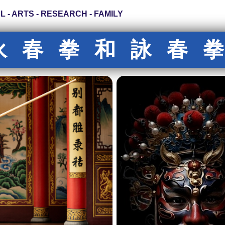
- MARTIAL - ARTS - RESEARCH - FAMILY
永春拳和詠春