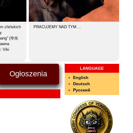
em chińskich
PRACUJEMY NAD TYM ...
y
Guang” (华光
dawna
: Viki
LANGUAGE
Ogłoszenia
English
Deutsch
Русский