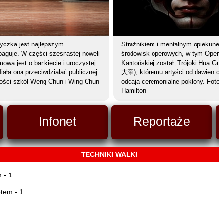
yczka jest najlepszym
Strażnikiem i mentalnym opiekun
opaguje. W części szesnastej noweli
środowisk operowych, w tym Oper
mowa jest o bankiecie i uroczystej
Kantońskiej został „Trójoki Hua 
iała ona przeciwdziałać publicznej
大帝), któremu artyści od dawien 
lności szkół Weng Chun i Wing Chun
oddają ceremonialne pokłony. Foto
Hamilton
Infonet
Reportaże
TECHNIKI WALKI
 - 1
tem - 1