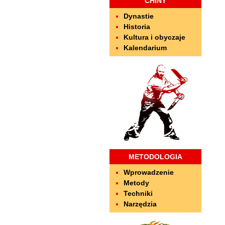
CHINY
Dynastie
Historia
Kultura i obyczaje
Kalendarium
METODOLOGIA
Wprowadzenie
Metody
Techniki
Narzędzia