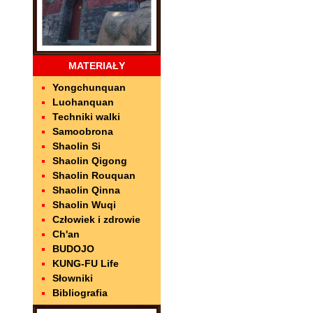
MATERIAŁY
Yongchunquan
Luohanquan
Techniki walki
Samoobrona
Shaolin Si
Shaolin Qigong
Shaolin Rouquan
Shaolin Qinna
Shaolin Wuqi
Człowiek i zdrowie
Ch'an
BUDOJO
KUNG-FU Life
Słowniki
Bibliografia