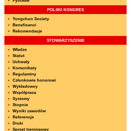
Русский
POLSKI KONGRES
Yongchun Society
Benefisanci
Rekomendacje
STOWARZYSZENIE
Władze
Statut
Uchwały
Komunikaty
Regulaminy
Członkowie honorowi
Wykładowcy
Współpraca
Systemy
Stopnie
Wyniki zawodów
Referencje
Druki
Sprzęt treningowy