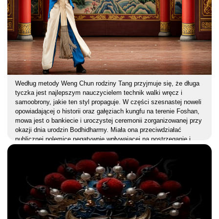
Według metody Weng Chun rodziny Tang przyjmuje się, że długa
tyczka jest najlepszym nauczycielem technik walki wręcz i
samoobrony, jakie ten styl propaguje. W części szesnastej noweli
opowiadającej o historii oraz gałęziach kungfu na terenie Foshan,
mowa jest o bankiecie i uroczystej ceremonii zorganizowanej przy
okazji dnia urodzin Bodhidharmy. Miała ona przeciwdziałać
publicznej polemice negatywnie wpływającej na postrzeganie i
ocenę działalności szkół Weng Chun i Wing Chun w Guangdong.