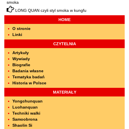
smoka
LONG QUAN czyli styl smoka w kungfu
HOME
O stronie
Linki
CZYTELNIA
Artykuły
Wywiady
Biografie
Badania własne
Tematyka badań
Historia w Polsce
MATERIAŁY
Yongchunquan
Luohanquan
Techniki walki
Samoobrona
Shaolin Si