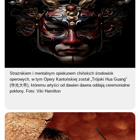
Strażnikiem i mentalnym opiekunem chińskich środowisk
operowych, w tym Opery Kantońskiej został „Trójoki Hua Guang”
(华光大帝), któremu artyści od dawien dawna oddają ceremonialne
pokłony. Foto: Viki Hamilton