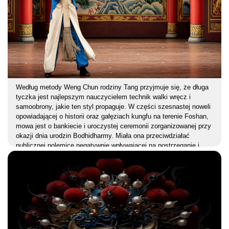
Według metody Weng Chun rodziny Tang przyjmuje się, że długa
tyczka jest najlepszym nauczycielem technik walki wręcz i
samoobrony, jakie ten styl propaguje. W części szesnastej noweli
opowiadającej o historii oraz gałęziach kungfu na terenie Foshan,
mowa jest o bankiecie i uroczystej ceremonii zorganizowanej przy
okazji dnia urodzin Bodhidharmy. Miała ona przeciwdziałać
publicznej polemice negatywnie wpływającej na postrzeganie i
ocenę działalności szkół Weng Chun i Wing Chun w Guangdong.