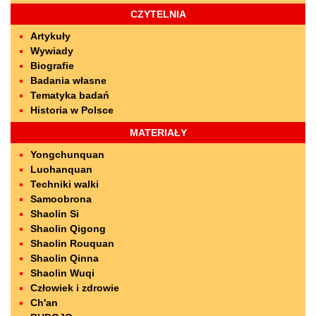
CZYTELNIA
Artykuły
Wywiady
Biografie
Badania własne
Tematyka badań
Historia w Polsce
MATERIAŁY
Yongchunquan
Luohanquan
Techniki walki
Samoobrona
Shaolin Si
Shaolin Qigong
Shaolin Rouquan
Shaolin Qinna
Shaolin Wuqi
Człowiek i zdrowie
Ch'an