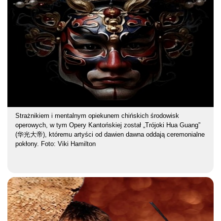
Strażnikiem i mentalnym opiekunem chińskich środowisk
operowych, w tym Opery Kantońskiej został „Trójoki Hua Guang”
(华光大帝), któremu artyści od dawien dawna oddają ceremonialne
pokłony. Foto: Viki Hamilton