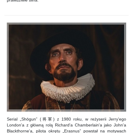
prawdziwie silna.
Serial „Shōgun” (将軍) z 1980 roku, w reżyserii Jerry'ego
London'a z główną rolą Richard'a Chamberlain'a jako John'a
Blackthorne'a, pilota okrętu „Erasnus” powstał na motywach