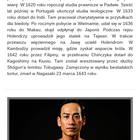
wiarę. W 1620 roku ropoczął studia prawnicze w Padwie. Sześć
lat później w Portugalii ukończył studia teologiczne. W 1633
roku dotarł do Indii. Tam pracował charytatywnie w przytułkach
dla biedoty. Po rocznym pobycie w Wietnamie, udał się w 1636
roku do Makau, skąd odpłynął do Japonii. Podczas rejsu
Holendrzy uprowadzili jego statek na Tajwan. W trakcie
przewozu więziennego na Jawę uciekł Holendrom. W
Kambodży prowadził misję, gdzie zyskał wsparcie króla. W
1642 roku przez Filipiny, w przebraniu Chińczyka dotarł do
Kagoshimy na Kiusiu. Tam został aresztowany przez służby
Shōgun'a Iemitsu Tokugawy. Zamęczony w wyniku bestialskich
tortur, zmarł w Nagasaki 23 marca 1643 roku.