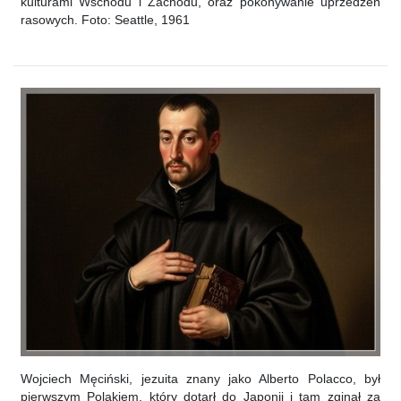
kulturami Wschodu i Zachodu, oraz pokonywanie uprzedzeń
rasowych. Foto: Seattle, 1961
Wojciech Męciński, jezuita znany jako Alberto Polacco, był
pierwszym Polakiem, który dotarł do Japonii i tam zginął za