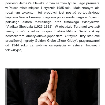
powieści James'a Clavel'a, o tym samym tytule. Jego premiera
w Polsce miała miejsce 1 stycznia 1985 roku. Mało znanym, ale
rodzimym akcentem tej produkcji jest postać portugalskiego
kapitana Vasco Ferreiry odegrana przez urodzonego w Zgierzu
polskiego aktora teatralnego oraz filmowego Władysława
(Vladka) Sheybala (1923-1992). W obsadzie Toranagi wystąpił
znany odtwórca ról samurajów Toshiro Mifune. Serial stał się
bestsellerem amerykańsko-japońskim. Otrzymał trzy statuetki
prestiżowej ngrody Golden Globe „Złote Globy”, przyznawanej
od 1944 roku za wybitne osiągnięcia w sztuce filmowej i
telewizyjnej.