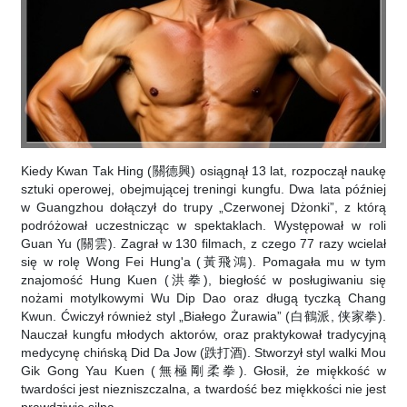
Kiedy Kwan Tak Hing (關德興) osiągnął 13 lat, rozpoczął naukę
sztuki operowej, obejmującej treningi kungfu. Dwa lata później
w Guangzhou dołączył do trupy „Czerwonej Dżonki”, z którą
podróżował uczestnicząc w spektaklach. Występował w roli
Guan Yu (關雲). Zagrał w 130 filmach, z czego 77 razy wcielał
się w rolę Wong Fei Hung'a (黃飛鴻). Pomagała mu w tym
znajomość Hung Kuen (洪拳), biegłość w posługiwaniu się
nożami motylkowymi Wu Dip Dao oraz długą tyczką Chang
Kwun. Ćwiczył również styl „Białego Żurawia” (白鶴派, 侠家拳).
Nauczał kungfu młodych aktorów, oraz praktykował tradycyjną
medycynę chińską Did Da Jow (跌打酒). Stworzył styl walki Mou
Gik Gong Yau Kuen (無極剛柔拳). Głosił, że miękkość w
twardości jest niezniszczalna, a twardość bez miękkości nie jest