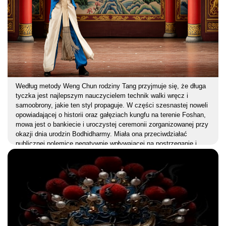
Według metody Weng Chun rodziny Tang przyjmuje się, że długa
tyczka jest najlepszym nauczycielem technik walki wręcz i
samoobrony, jakie ten styl propaguje. W części szesnastej noweli
opowiadającej o historii oraz gałęziach kungfu na terenie Foshan,
mowa jest o bankiecie i uroczystej ceremonii zorganizowanej przy
okazji dnia urodzin Bodhidharmy. Miała ona przeciwdziałać
publicznej polemice negatywnie wpływającej na postrzeganie i
ocenę działalności szkół Weng Chun i Wing Chun w Guangdong.