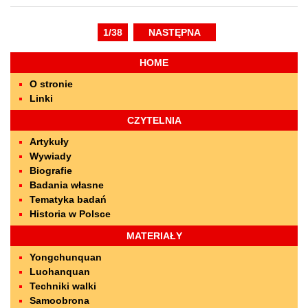
1/38
NASTĘPNA
HOME
O stronie
Linki
CZYTELNIA
Artykuły
Wywiady
Biografie
Badania własne
Tematyka badań
Historia w Polsce
MATERIAŁY
Yongchunquan
Luohanquan
Techniki walki
Samoobrona