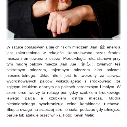
W sztuce posługiwania się chińskim mieczem Jian (劍) energia
jest zakorzeniona w rękojeści, kontrolowana przez środek
miecza i emitowana z ostrza. Przeciwległa ręka stanowi przy
tym mudrę palców miecza Jian Jue (劍訣), zwanych też
sekretnym mieczem, tajemnym mieczem albo palcami
nieśmiertelnego. Układ dłoni jest tu tworzony za sprawą
wyprostowanych palców wskazującego i środkowego, ze
zgiętym kciukiem opartym na palcach serdecznym i małym. W
szermierce tworzy to relację pomiędzy czubkiem środkowego
lewego palca a czubkiem ostrza miecza. Mudra
nieśmiertelnego synchronizuje celne kombinacje ruchowe.
Skupia uwagę na słabszej stronie ciała, podczas gdy silniejsza
paruje lub atakuje przeciwnika. Foto: Kevin Malik