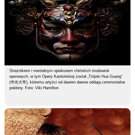
Strażnikiem i mentalnym opiekunem chińskich środowisk
operowych, w tym Opery Kantońskiej został „Trójoki Hua Guang”
(华光大帝), któremu artyści od dawien dawna oddają ceremonialne
pokłony. Foto: Viki Hamilton